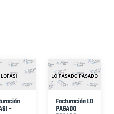
turación
Facturación LO
ASI –
PASADO