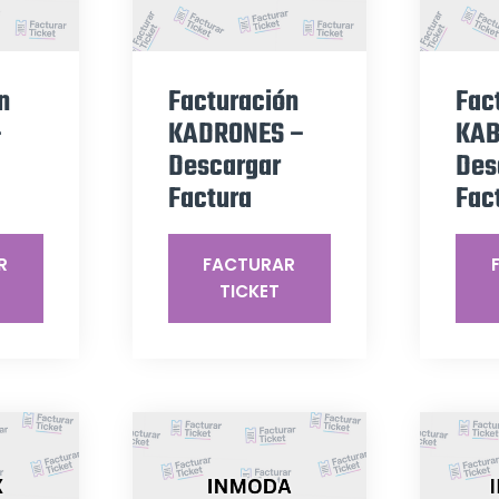
n
Facturación
Fac
–
KADRONES –
KAB
Descargar
Des
Factura
Fac
R
FACTURAR
TICKET