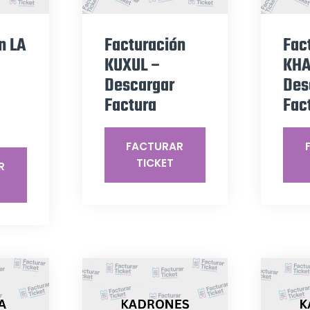
n LA
Facturación
Fac
KUXUL –
KHA
Descargar
Des
Factura
Fac
FACTURAR
TICKET
R