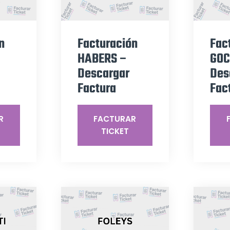
n
Facturación
Fac
HABERS –
GOC
Descargar
Des
Factura
Fac
R
FACTURAR
TICKET