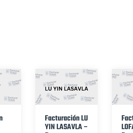
n
Facturación LU
Fac
YIN LASAVLA –
LOF