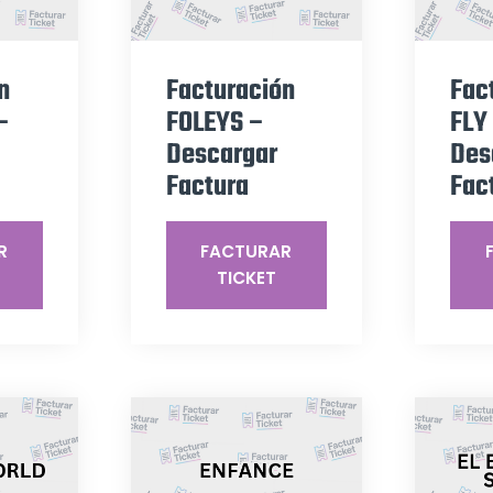
n
Facturación
Fac
–
FOLEYS –
FLY
Descargar
Des
Factura
Fac
R
FACTURAR
TICKET