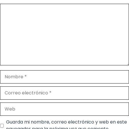
Comentario
Nombre
Correo
electrónico
Web
Guarda mi nombre, correo electrónico y web en este
navegador para la próxima vez que comente.