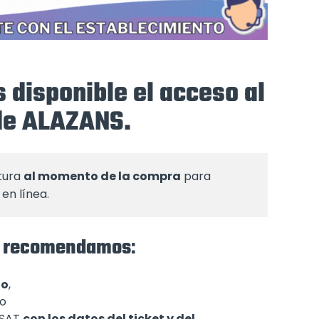
 disponible el acceso al
 de ALAZANS.
tura 
al momento de la compra
 para 
en línea.
 te recomendamos
:
to
,
 o
l SAT
con los datos del ticket y del