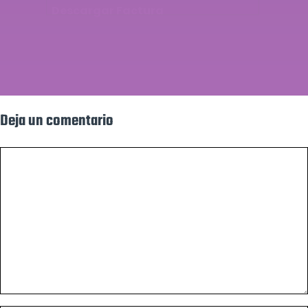
Descargar Factura
Deja un comentario
Comentario