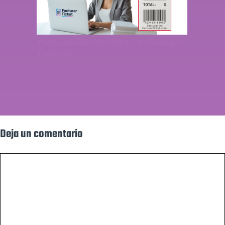
Facturación ISLO GAS – Descargar
Factura
Deja un comentario
Comentario