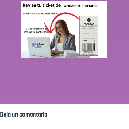
Facturación ABIMERHI PREMIER –
Descargar Factura
Deja un comentario
Comentario