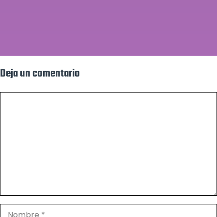
Deja un comentario
Comentario
Nombre