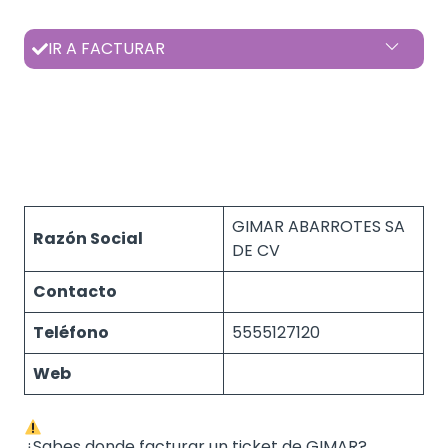
IR A FACTURAR
GIMAR ABARROTES SA
Razón Social
DE CV
Contacto
Teléfono
5555127120
Web
¿Sabes donde facturar un ticket de GIMAR?