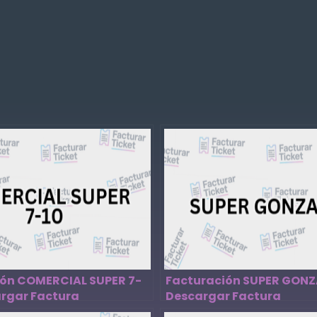
ión COMERCIAL SUPER 7-
Facturación SUPER GONZ
argar Factura
Descargar Factura