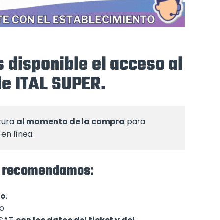
 disponible el acceso al
de ITAL SUPER.
tura 
al momento de la compra
 para 
en línea.
 te recomendamos
:
to
,
 o
l SAT
con los datos del ticket y del