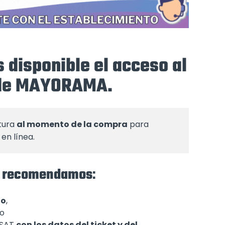
 disponible el acceso al
 de MAYORAMA.
tura 
al momento de la compra
 para 
en línea.
 te recomendamos
:
to
,
 o
l SAT
con los datos del ticket y del