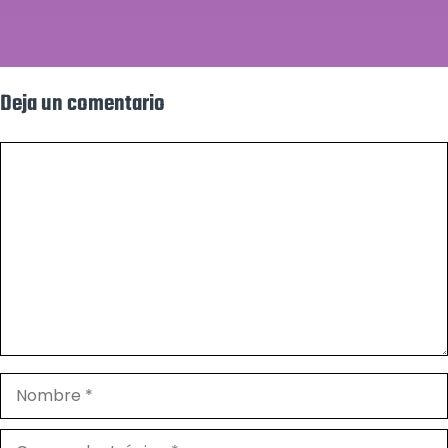
Deja un comentario
Comentario
Nombre
Correo