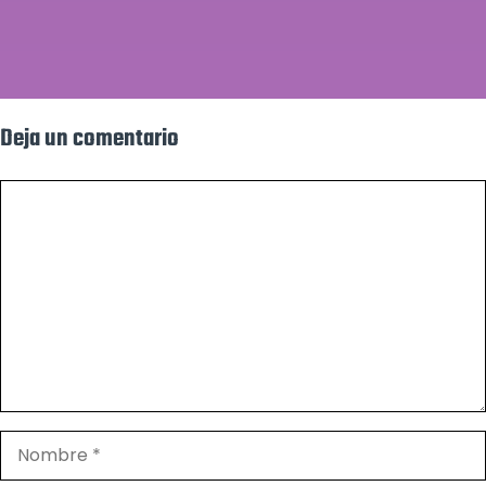
Deja un comentario
Comentario
Nombre