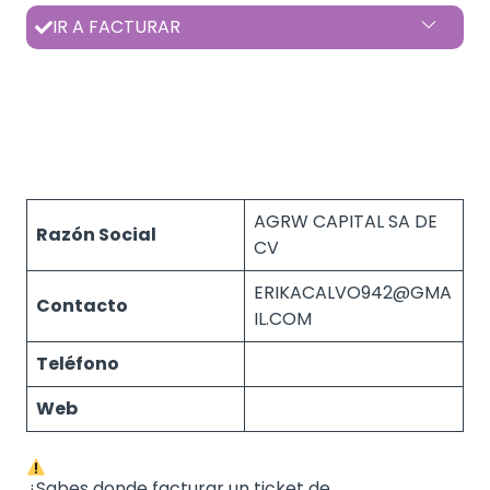
IR A FACTURAR
AGRW CAPITAL SA DE
Razón Social
CV
ERIKACALVO942@GMA
Contacto
IL.COM
Teléfono
Web
¿Sabes donde facturar un ticket de