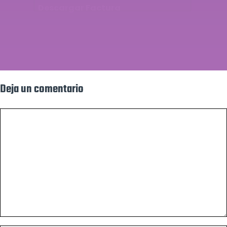
Descargar Factura
Deja un comentario
Comentario