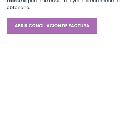
factura
, para que el SAT te ayude directamente a
obtenerla.
ABRIR CONCILIACION DE FACTURA