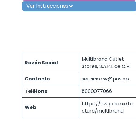
Ver Instrucciones
Multibrand Outlet
Razón Social
Stores, S.A.P.I. de C.V.
Contacto
servicio.cw@pos.mx
Teléfono
8000077066
https://cw.pos.mx/fa
Web
ctura/multibrand