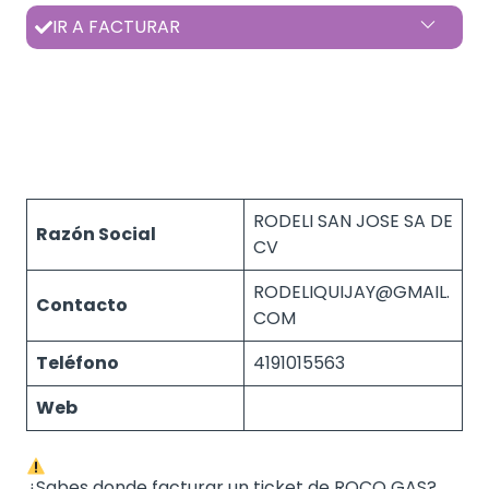
IR A FACTURAR
RODELI SAN JOSE SA DE
Razón Social
CV
RODELIQUIJAY@GMAIL.
Contacto
COM
Teléfono
4191015563
Web
¿Sabes donde facturar un ticket de ROCO GAS?