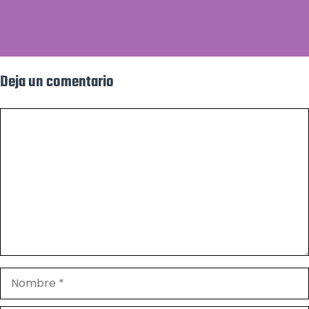
Deja un comentario
Comentario
Nombre