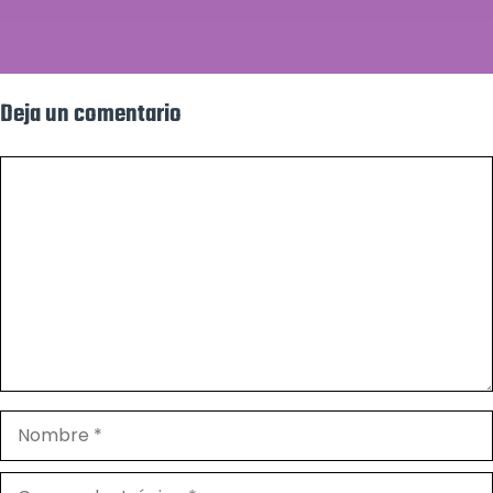
Deja un comentario
Comentario
Nombre
Correo