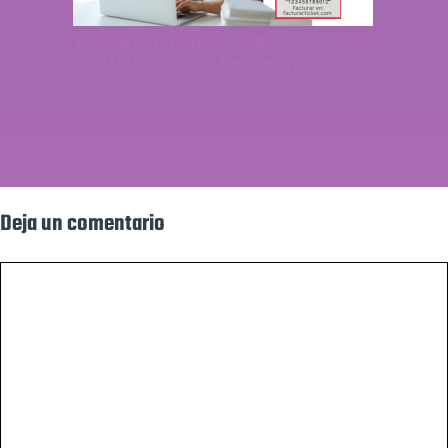
Facturación NAVALMREX
COMBUSTIBLES – Descargar
Factura
Deja un comentario
Comentario