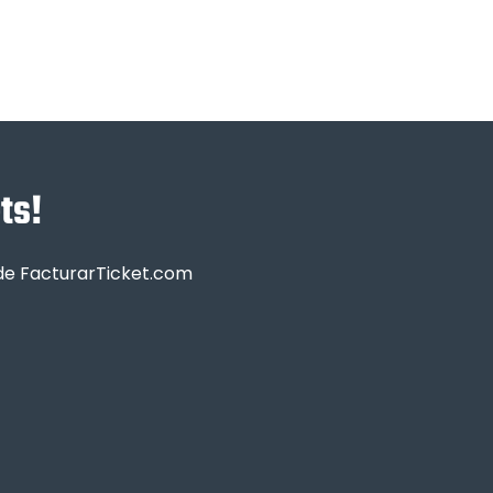
ts!
sde FacturarTicket.com