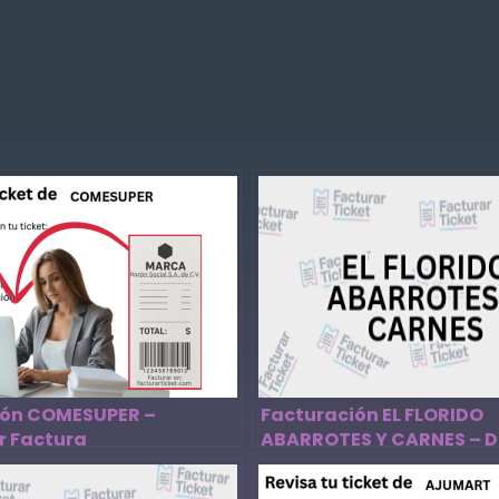
ión COMESUPER –
Facturación EL FLORIDO
r Factura
ABARROTES Y CARNES – 
Factura