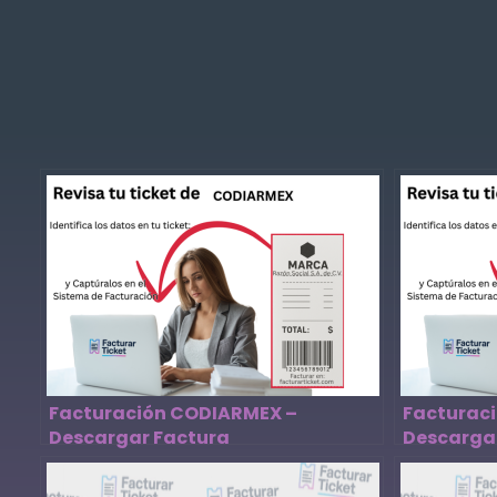
Facturación CODIARMEX –
Facturac
Descargar Factura
Descarga