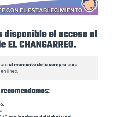
 disponible el acceso al
 de EL CHANGARREO.
tura 
al momento de la compra
 para 
en línea.
 te recomendamos
:
to
,
 o
l SAT
con los datos del ticket y del